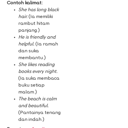
Contoh kalimat:
She has long black
hair.
(Ia memiliki
rambut hitam
panjang.)
He is friendly and
helpful.
(Ia ramah
dan suka
membantu.)
She likes reading
books every night.
(Ia suka membaca
buku setiap
malam.)
The beach is calm
and beautiful.
(Pantainya tenang
dan indah.)