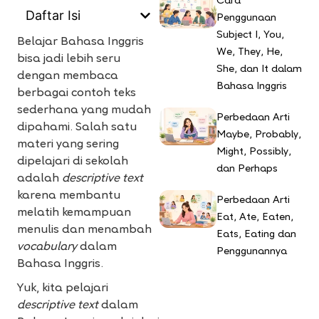
Cara
Daftar Isi
Penggunaan
Subject I, You,
Belajar Bahasa Inggris
We, They, He,
bisa jadi lebih seru
She, dan It dalam
dengan membaca
Bahasa Inggris
berbagai contoh teks
sederhana yang mudah
Perbedaan Arti
dipahami. Salah satu
Maybe, Probably,
materi yang sering
Might, Possibly,
dipelajari di sekolah
dan Perhaps
adalah
descriptive text
karena membantu
Perbedaan Arti
melatih kemampuan
Eat, Ate, Eaten,
menulis dan menambah
Eats, Eating dan
vocabulary
dalam
Penggunannya
Bahasa Inggris.
Yuk, kita pelajari
descriptive text
dalam