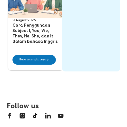
9 August 2026
31 July 2026
25
Cara Penggunaan
Ketahui Aturan
P
Subject I, You, We,
Penggunaan Huruf
C
They, He, She, dan It
Kapital dalam
U
dalam Bahasa Inggris
Bahasa Inggris
d
Baca selengkapnya
Baca selengkapnya
Follow us