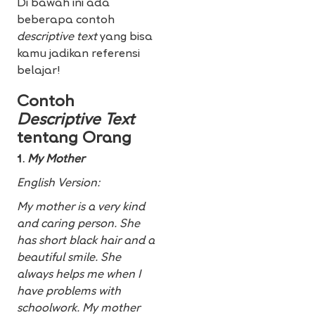
Di bawah ini ada
beberapa contoh
descriptive text
yang bisa
kamu jadikan referensi
belajar!
Contoh
Descriptive Text
tentang Orang
1.
My Mother
English Version:
My mother is a very kind
and caring person. She
has short black hair and a
beautiful smile. She
always helps me when I
have problems with
schoolwork. My mother