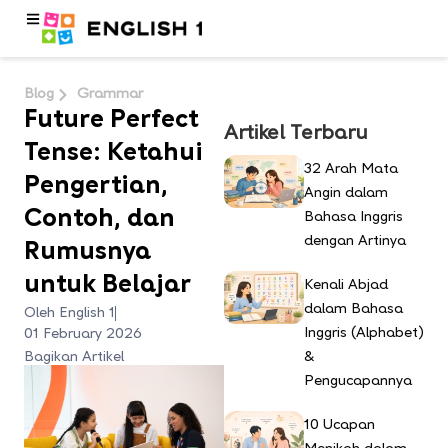
Blog
Grammar
Future Perfect
Artikel Terbaru
Tense: Ketahui
32 Arah Mata
Pengertian,
Angin dalam
Contoh, dan
Bahasa Inggris
dengan Artinya
Rumusnya
untuk Belajar
Kenali Abjad
dalam Bahasa
Oleh English 1
Inggris (Alphabet)
01 February 2026
Bagikan Artikel
&
Pengucapannya
10 Ucapan