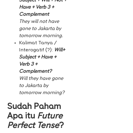
Subject + Will + Not +
Have + Verb 3 +
Complement
They will not have
gone to Jakarta by
tomorrow morning.
Kalimat Tanya /
Interogatif (?):
Will+
Subject + Have +
Verb 3 +
Complement?
Will they have gone
to Jakarta by
tomorrow morning?
Sudah Paham
Apa itu
Future
Perfect Tense
?