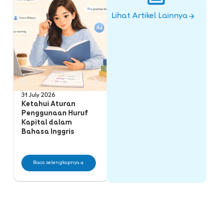
Lihat Artikel Lainnya
31 July 2026
25 July 2026
28
Ketahui Aturan
Perbedaan
C
Penggunaan Huruf
Countable Noun dan
O
Kapital dalam
Uncountable Noun
(
Bahasa Inggris
dalam Bahasa Inggris
a
B
Baca selengkapnya
Baca selengkapnya