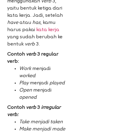
menggunakan
verb
3,
yaitu bentuk ketiga dari
kata kerja. Jadi, setelah
have
atau
has
, kamu
harus pakai
kata kerja
yang sudah berubah ke
bentuk
verb
3.
Contoh
verb
3 regular
verb:
Work
menjadi
worked
Play
menjadi
played
Open
menjadi
opened
Contoh
verb
3
irregular
verb:
Take menjadi taken
Make menjadi made