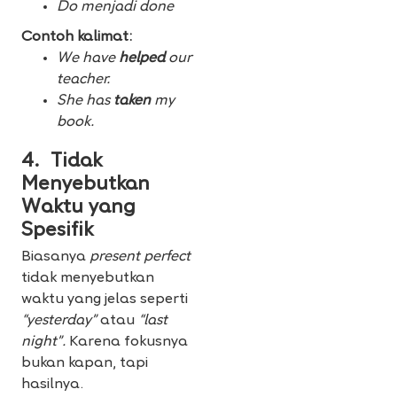
Do menjadi done
Contoh kalimat:
We have
helped
our
teacher.
She has
taken
my
book.
4. Tidak
Menyebutkan
Waktu yang
Spesifik
Biasanya
present perfect
tidak menyebutkan
waktu yang jelas seperti
“yesterday”
atau
“last
night”.
Karena fokusnya
bukan kapan, tapi
hasilnya.