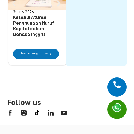
31 July 2026
25 July 2026
28
Ketahui Aturan
Perbedaan
C
Penggunaan Huruf
Countable Noun dan
O
Kapital dalam
Uncountable Noun
(
Bahasa Inggris
dalam Bahasa Inggris
a
B
Baca selengkapnya
Baca selengkapnya
Follow us