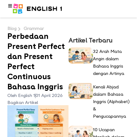
Blog
Grammar
Perbedaan
Artikel Terbaru
Present Perfect
32 Arah Mata
dan Present
Angin dalam
Perfect
Bahasa Inggris
dengan Artinya
Continuous
Bahasa Inggris
Kenali Abjad
dalam Bahasa
Oleh English 1
01 April 2026
Inggris (Alphabet)
Bagikan Artikel
&
Pengucapannya
10 Ucapan