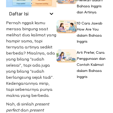
Menikah dalam
Bahasa Inggris
dan Artinya
Daftar Isi
Pernah nggak kamu
10 Cara Jawab
merasa bingung saat
How Are You
melihat dua kalimat yang
dalam Bahasa
hampir sama, tapi
Inggris
ternyata artinya sedikit
Arti Prefer, Cara
berbeda? Misalnya, ada
Penggunaan dan
yang bilang “sudah
Contoh Kalimat
selesai”, tapi ada juga
dalam Bahasa
yang bilang “sudah
Inggris
berlangsung sejak tadi”.
Kedengarannya mirip,
tapi sebenarnya punya
makna yang berbeda.
Nah, di sinilah
present
perfect
dan
present