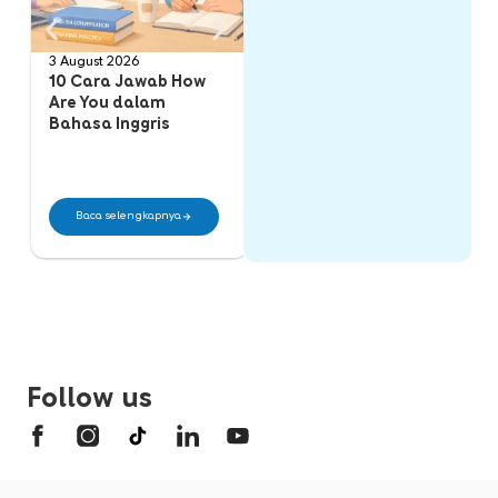
3 August 2026
31 July 2026
31
10 Cara Jawab How
5 Contoh Percakapan
5
Are You dalam
Bahasa Inggris 4
B
Bahasa Inggris
Orang Lengkap
O
dengan Artinya
Baca selengkapnya
Baca selengkapnya
Follow us