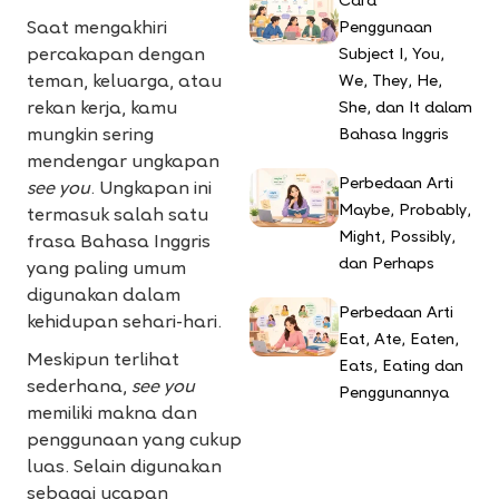
Cara
Penggunaan
Saat mengakhiri
Subject I, You,
percakapan dengan
We, They, He,
teman, keluarga, atau
She, dan It dalam
rekan kerja, kamu
Bahasa Inggris
mungkin sering
mendengar ungkapan
Perbedaan Arti
see you
. Ungkapan ini
Maybe, Probably,
termasuk salah satu
Might, Possibly,
frasa Bahasa Inggris
dan Perhaps
yang paling umum
digunakan dalam
Perbedaan Arti
kehidupan sehari-hari.
Eat, Ate, Eaten,
Meskipun terlihat
Eats, Eating dan
sederhana,
see you
Penggunannya
memiliki makna dan
penggunaan yang cukup
luas. Selain digunakan
sebagai ucapan