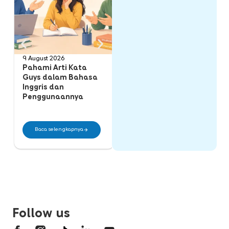
9 August 2026
9 August 2026
8 
Pahami Arti Kata
Perbedaan Customer,
P
Guys dalam Bahasa
Consumer, dan Client
M
Inggris dan
dalam Bahasa Inggris
M
Penggunaannya
P
Baca selengkapnya
Baca selengkapnya
Follow us