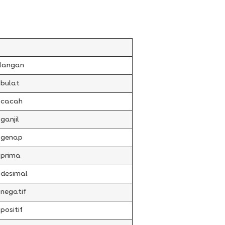
langan
 bulat
 cacah
ganjil
 genap
 prima
 desimal
 negatif
positif