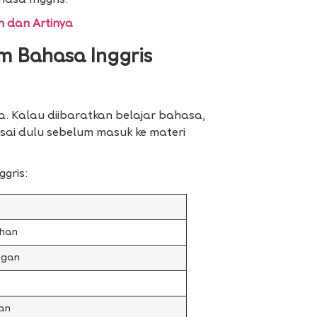
asa Inggris.
h dan Artinya
m Bahasa Inggris
. Kalau diibaratkan belajar bahasa,
asai dulu sebelum masuk ke materi
gris:
ahan
ngan
an