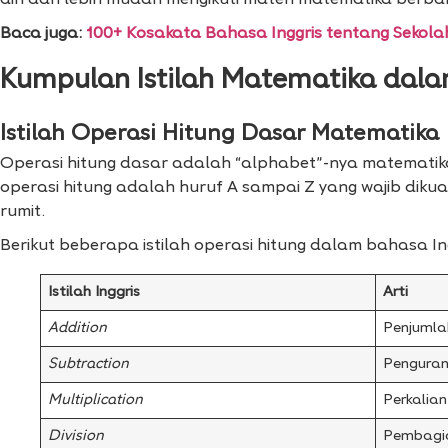
diri dan lebih mudah mengikuti materi matematika berbah
Baca juga:
100+ Kosakata Bahasa Inggris tentang Sekola
Kumpulan Istilah Matematika dala
Istilah Operasi Hitung Dasar Matematika
Operasi hitung dasar adalah “alphabet”-nya matematika
operasi hitung adalah huruf A sampai Z yang wajib diku
rumit.
Berikut beberapa istilah operasi hitung dalam bahasa Ing
Istilah Inggris
Arti
Addition
Penjuml
Subtraction
Pengura
Multiplication
Perkalian
Division
Pembagi