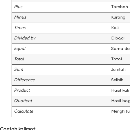
Plus
Tambah
Minus
Kurang
Times
Kali
Divided by
Dibagi
Equal
Sama de
Total
Total
Sum
Jumlah
Difference
Selisih
Product
Hasil kali
Quotient
Hasil bag
Calculate
Menghitu
Contoh kalimat: