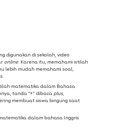
g digunakan di sekolah, video
ar
online
. Karena itu, memahami istilah
mu lebih mudah memahami soal,
s.
stilah matematika dalam Bahasa
hnya, tanda “+” dibaca
plus
,
 sering membuat siswa bingung saat
h matematika dalam bahasa Inggris