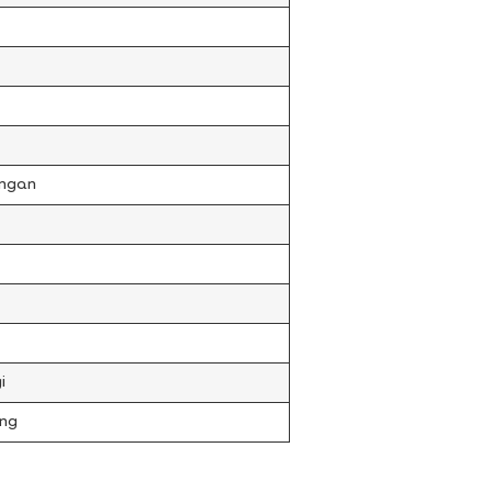
ngan
i
ng