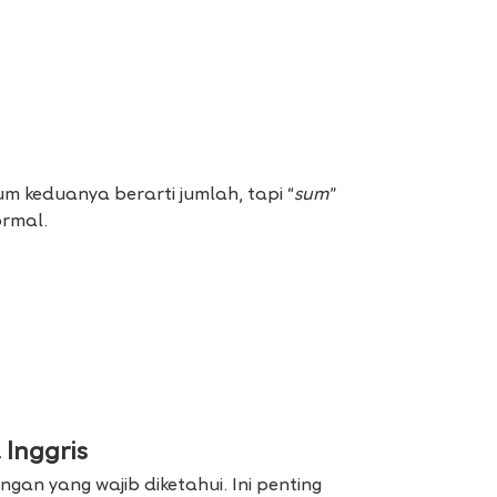
m keduanya berarti jumlah, tapi “
sum
”
ormal.
 Inggris
gan yang wajib diketahui. Ini penting