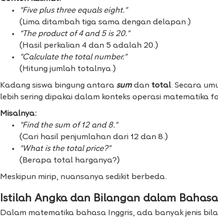
“Five plus three equals eight.”
(Lima ditambah tiga sama dengan delapan.)
“The product of 4 and 5 is 20.”
(Hasil perkalian 4 dan 5 adalah 20.)
“Calculate the total number.”
(Hitung jumlah totalnya.)
Kadang siswa bingung antara
sum
dan
total
. Secara umu
lebih sering dipakai dalam konteks operasi matematika f
Misalnya:
“Find the sum of 12 and 8.”
(Cari hasil penjumlahan dari 12 dan 8.)
“What is the total price?”
(Berapa total harganya?)
Meskipun mirip, nuansanya sedikit berbeda.
Istilah Angka dan Bilangan dalam Bahasa
Dalam matematika bahasa Inggris, ada banyak jenis bilan