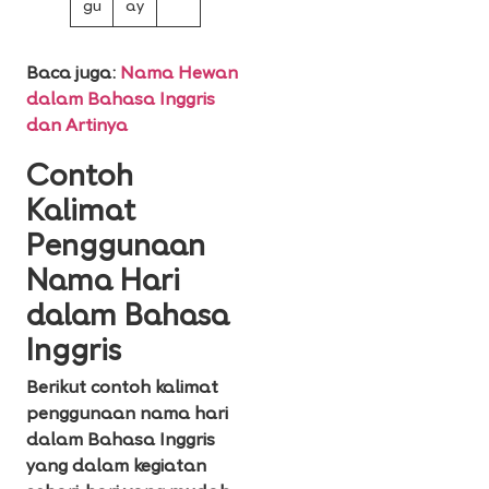
gu
ay
Baca juga:
Nama Hewan
dalam Bahasa Inggris
dan Artinya
Contoh
Kalimat
Penggunaan
Nama Hari
dalam Bahasa
Inggris
Berikut contoh kalimat
penggunaan nama hari
dalam Bahasa Inggris
yang dalam kegiatan