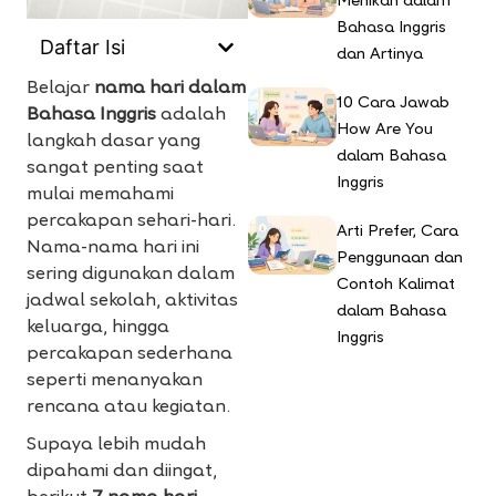
Menikah dalam
Bahasa Inggris
Daftar Isi
dan Artinya
Belajar
nama hari dalam
10 Cara Jawab
Bahasa Inggris
adalah
How Are You
langkah dasar yang
dalam Bahasa
sangat penting saat
Inggris
mulai memahami
percakapan sehari-hari.
Arti Prefer, Cara
Nama-nama hari ini
Penggunaan dan
sering digunakan dalam
Contoh Kalimat
jadwal sekolah, aktivitas
dalam Bahasa
keluarga, hingga
Inggris
percakapan sederhana
seperti menanyakan
rencana atau kegiatan.
Supaya lebih mudah
dipahami dan diingat,