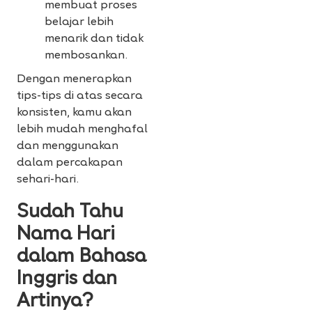
membuat proses
belajar lebih
menarik dan tidak
membosankan.
Dengan menerapkan
tips-tips di atas secara
konsisten, kamu akan
lebih mudah menghafal
dan menggunakan
dalam percakapan
sehari-hari.
Sudah Tahu
Nama Hari
dalam Bahasa
Inggris dan
Artinya?