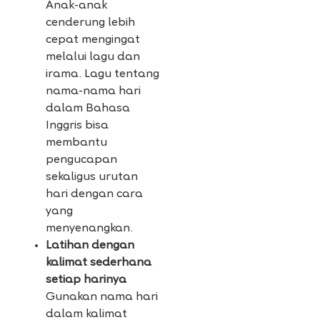
Anak-anak
cenderung lebih
cepat mengingat
melalui lagu dan
irama. Lagu tentang
nama-nama hari
dalam Bahasa
Inggris bisa
membantu
pengucapan
sekaligus urutan
hari dengan cara
yang
menyenangkan.
Latihan dengan
kalimat sederhana
setiap harinya
Gunakan nama hari
dalam kalimat