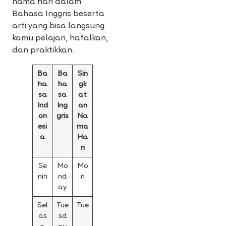
nama hari dalam
Bahasa Inggris beserta
arti yang bisa langsung
kamu pelajari, hafalkan,
dan praktikkan.
Ba
Ba
Sin
ha
ha
gk
sa
sa
at
Ind
Ing
an
on
gris
Na
esi
ma
a
Ha
ri
Se
Mo
Mo
nin
nd
n
ay
Sel
Tue
Tue
as
sd