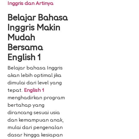
Inggris dan Artinya
Belajar Bahasa
Inggris Makin
Mudah
Bersama
English 1
Belajar bahasa Inggris
akan lebih optimal jika
dimulai dari level yang
tepat.
English 1
menghadirkan program
bertahap yang
dirancang sesuai usia
dan kemampuan anak,
mulai dari pengenalan
dasar hingga kesiapan