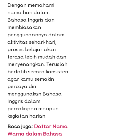
Dengan memahami
nama hari dalam
Bahasa Inggris dan
membiasakan
penggunaannya dalam
aktivitas sehari-hari,
proses belajar akan
terasa lebih mudah dan
menyenangkan. Teruslah
berlatih secara konsisten
agar kamu semakin
percaya diri
menggunakan Bahasa
Inggris dalam
percakapan maupun
kegiatan harian.
Baca juga:
Daftar Nama
Warna dalam Bahasa