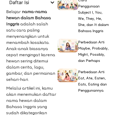
Cara
Daftar Isi
Penggunaan
Belajar
nama-nama
Subject I, You,
hewan dalam Bahasa
We, They, He,
Inggris
adalah salah
She, dan It dalam
satu cara paling
Bahasa Inggris
menyenangkan untuk
Perbedaan Arti
menambah kosakata.
Maybe, Probably,
Anak-anak biasanya
Might, Possibly,
cepat mengingat karena
dan Perhaps
hewan sering ditemui
dalam cerita, lagu,
Perbedaan Arti
gambar, dan permainan
Eat, Ate, Eaten,
sehari-hari.
Eats, Eating dan
Melalui artikel ini, kamu
Penggunannya
akan menemukan daftar
nama hewan dalam
Bahasa Inggris yang
sudah dikategorikan