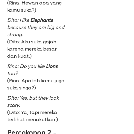
(Rina: Hewan apa yang
kamu suka?)
Dito: I like
Elephants
because they are big and
strong.
(Dito: Aku suka gajah
karena mereka besar
dan kuat.)
Rina: Do you like
Lions
too?
(Rina: Apakah kamu juga
suka singa?)
Dito: Yes, but they look
scary.
(Dito: Ya, tapi mereka
terlihat menakutkan.)
Percakapan 2
–