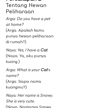
Tentang Hewan
Peliharaan
Arga: Do you have a pet
at home?
(Arga: Apakah kamu
punya hewan peliharaan
di rumah?)
Naya: Yes, I have a
Cat
.
(Naya: Ya, aku punya
kucing.)
Arga: What is your
Cat
’s
name?
(Arga: Siapa nama
kucingmu?)
Naya: Her name is Snowy.
She is very cute.
(Naya: Namanya Snowy.