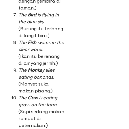
dengan gembira di
taman.)
The
Bird
is flying in
the blue sky.
(Burung itu terbang
di langit biru.)
The
Fish
swims in the
clear water.
(Ikan itu berenang
di air yang jernih.)
The
Monkey
likes
eating bananas.
(Monyet suka
makan pisang.)
The
Cow
is eating
grass on the farm.
(Sapi sedang makan
rumput di
peternakan.)