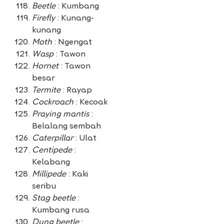
Beetle
: Kumbang
Firefly
: Kunang-
kunang
Moth
: Ngengat
Wasp
: Tawon
Hornet
: Tawon
besar
Termite
: Rayap
Cockroach
: Kecoak
Praying mantis
:
Belalang sembah
Caterpillar
: Ulat
Centipede
:
Kelabang
Millipede
: Kaki
seribu
Stag beetle
:
Kumbang rusa
Dung beetle
: