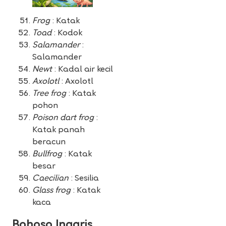
Frog
: Katak
Toad
: Kodok
Salamander
:
Salamander
Newt
: Kadal air kecil
Axolotl
: Axolotl
Tree frog
: Katak
pohon
Poison dart frog
:
Katak panah
beracun
Bullfrog
: Katak
besar
Caecilian
: Sesilia
Glass frog
: Katak
kaca
Bahasa Inggris