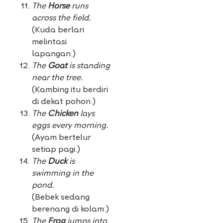
The
Horse
runs
across the field.
(Kuda berlari
melintasi
lapangan.)
The
Goat
is standing
near the tree.
(Kambing itu berdiri
di dekat pohon.)
The
Chicken
lays
eggs every morning.
(Ayam bertelur
setiap pagi.)
The
Duck
is
swimming in the
pond.
(Bebek sedang
berenang di kolam.)
The
Frog
jumps into