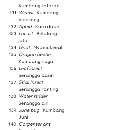
Kumbang kotoran
Weevil
: Kumbang
moncong
Aphid
: Kutu daun
Locust
: Belalang
juta
Gnat
: Nyamuk kecil
Dragon beetle
:
Kumbang naga
Leaf insect
:
Serangga daun
Stick insect
:
Serangga ranting
Water strider
:
Serangga air
June bug
: Kumbang
Juni
Carpenter ant
: