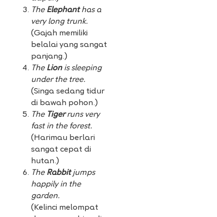
The
Elephant
has a
very long trunk.
(Gajah memiliki
belalai yang sangat
panjang.)
The
Lion
is sleeping
under the tree.
(Singa sedang tidur
di bawah pohon.)
The
Tiger
runs very
fast in the forest.
(Harimau berlari
sangat cepat di
hutan.)
The
Rabbit
jumps
happily in the
garden.
(Kelinci melompat