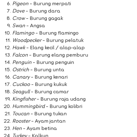
Pigeon
– Burung merpati
Dove
– Burung dara
Crow
– Burung gagak
Swan
– Angsa
Flamingo
– Burung flamingo
Woodpecker
– Burung pelatuk
Hawk
– Elang kecil / alap-alap
Falcon
– Burung elang pemburu
Penguin
– Burung penguin
Ostrich
– Burung unta
Canary
– Burung kenari
Cuckoo
– Burung kukuk
Seagull
– Burung camar
Kingfisher
– Burung raja udang
Hummingbird
– Burung kolibri
Toucan
– Burung tukan
Rooster
– Ayam jantan
Hen
– Ayam betina
Turkey
– Kalkun