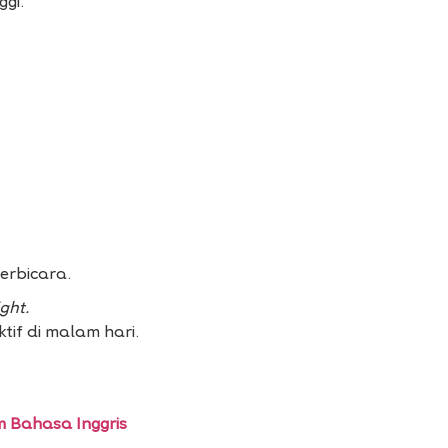
ggi.
erbicara.
ght.
tif di malam hari.
 Bahasa Inggris