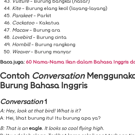
Vulture
– Burung bangkai (nasar)
Kite
– Burung elang kecil (layang-layang)
Parakeet
– Parkit
Cockatoo
– Kakatua
Macaw
– Burung ara
Lovebird
– Burung cinta
Hornbill
– Burung rangkong
Weaver
– Burung manyar
Baca juga:
60 Nama-Nama Ikan dalam Bahasa Inggris da
Contoh
Conversation
Menggunaka
Burung Bahasa Inggris
Conversation
1
A: Hey, look at that bird! What is it?
A: Hei, lihat burung itu! Itu burung apa ya?
B: That is an
eagle
. It looks so cool flying high.