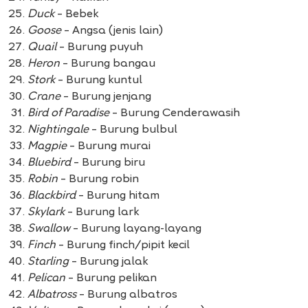
Duck
– Bebek
Goose
– Angsa (jenis lain)
Quail
– Burung puyuh
Heron
– Burung bangau
Stork
– Burung kuntul
Crane
– Burung jenjang
Bird of Paradise
– Burung Cenderawasih
Nightingale
– Burung bulbul
Magpie
– Burung murai
Bluebird
– Burung biru
Robin
– Burung robin
Blackbird
– Burung hitam
Skylark
– Burung lark
Swallow
– Burung layang-layang
Finch
– Burung finch/pipit kecil
Starling
– Burung jalak
Pelican
– Burung pelikan
Albatross
– Burung albatros