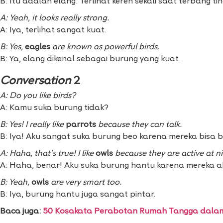
B: Itu adalah elang. Terlihat keren sekali saat terbang tin
A: Yeah, it looks really strong.
A: Iya, terlihat sangat kuat.
B: Yes,
eagles
are known as powerful birds.
B: Ya, elang dikenal sebagai burung yang kuat.
Conversation
2
A: Do you like birds?
A: Kamu suka burung tidak?
B: Yes! I really like
parrots
because they can talk.
B: Iya! Aku sangat suka burung beo karena mereka bisa b
A: Haha, that’s true! I like
owls
because they are active at ni
A: Haha, benar! Aku suka burung hantu karena mereka ak
B: Yeah,
owls
are very smart too.
B: Iya, burung hantu juga sangat pintar.
Baca juga:
50 Kosakata Perabotan Rumah Tangga dalam