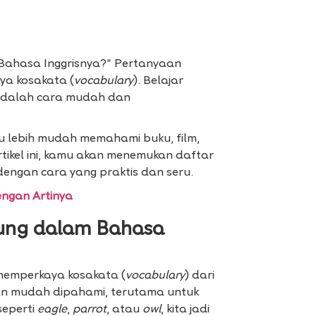
a Bahasa Inggrisnya?” Pertanyaan
ya kosakata (
vocabulary
). Belajar
adalah cara mudah dan
u lebih mudah memahami buku, film,
rtikel ini, kamu akan menemukan daftar
dengan cara yang praktis dan seru.
ngan Artinya
rung dalam Bahasa
memperkaya kosakata (
vocabulary
) dari
n mudah dipahami, terutama untuk
eperti
eagle
,
parrot
, atau
owl
, kita jadi