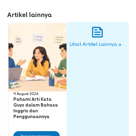
Artikel lainnya
Lihat Artikel Lainnya
9 August 2026
9 August 2026
8 
Pahami Arti Kata
Perbedaan Customer,
P
Guys dalam Bahasa
Consumer, dan Client
M
Inggris dan
dalam Bahasa Inggris
M
Penggunaannya
P