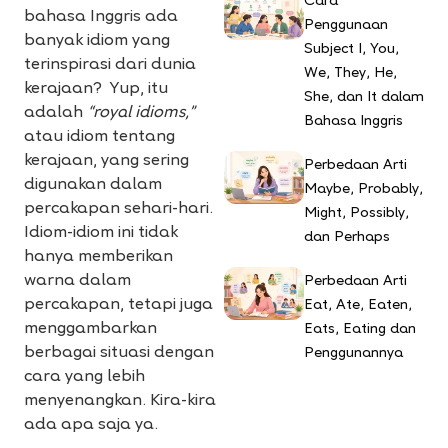
Cara
bahasa Inggris ada
Penggunaan
banyak idiom yang
Subject I, You,
terinspirasi dari dunia
We, They, He,
kerajaan? Yup, itu
She, dan It dalam
adalah
“royal idioms,”
Bahasa Inggris
atau idiom tentang
kerajaan, yang sering
Perbedaan Arti
digunakan dalam
Maybe, Probably,
percakapan sehari-hari.
Might, Possibly,
Idiom-idiom ini tidak
dan Perhaps
hanya memberikan
warna dalam
Perbedaan Arti
percakapan, tetapi juga
Eat, Ate, Eaten,
menggambarkan
Eats, Eating dan
berbagai situasi dengan
Penggunannya
cara yang lebih
menyenangkan. Kira-kira
ada apa saja ya.