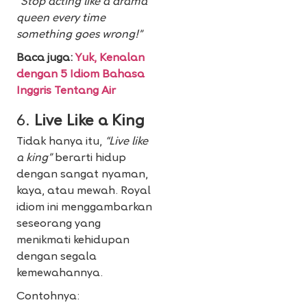
“Stop acting like a drama
queen every time
something goes wrong!”
Baca juga:
Yuk, Kenalan
dengan 5 Idiom Bahasa
Inggris Tentang Air
6.
Live Like a King
Tidak hanya itu,
“Live like
a king”
berarti hidup
dengan sangat nyaman,
kaya, atau mewah. Royal
idiom ini menggambarkan
seseorang yang
menikmati kehidupan
dengan segala
kemewahannya.
Contohnya: