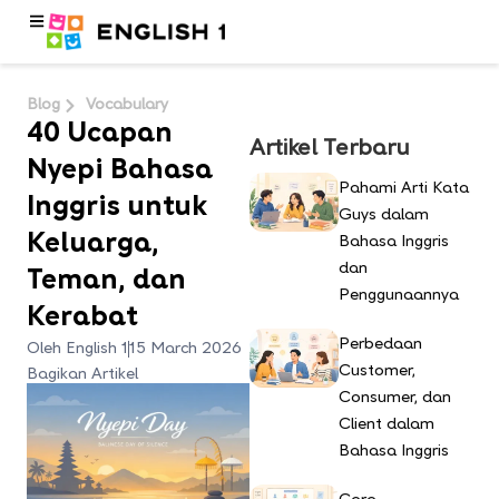
Blog
Vocabulary
40 Ucapan
Artikel Terbaru
Nyepi Bahasa
Pahami Arti Kata
Inggris untuk
Guys dalam
Keluarga,
Bahasa Inggris
dan
Teman, dan
Penggunaannya
Kerabat
Perbedaan
Oleh English 1
15 March 2026
Customer,
Bagikan Artikel
Consumer, dan
Client dalam
Bahasa Inggris