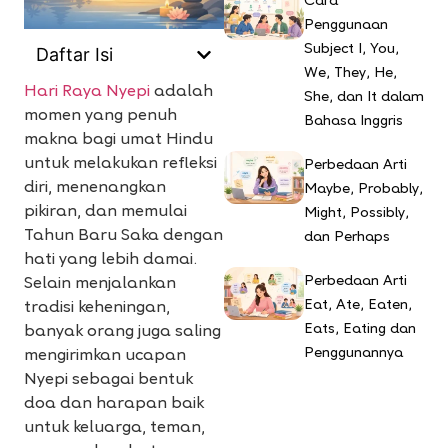
Cara
Penggunaan
Subject I, You,
Daftar Isi
We, They, He,
Hari Raya Nyepi
adalah
She, dan It dalam
momen yang penuh
Bahasa Inggris
makna bagi umat Hindu
untuk melakukan refleksi
Perbedaan Arti
diri, menenangkan
Maybe, Probably,
pikiran, dan memulai
Might, Possibly,
Tahun Baru Saka dengan
dan Perhaps
hati yang lebih damai.
Perbedaan Arti
Selain menjalankan
Eat, Ate, Eaten,
tradisi keheningan,
Eats, Eating dan
banyak orang juga saling
Penggunannya
mengirimkan ucapan
Nyepi sebagai bentuk
doa dan harapan baik
untuk keluarga, teman,