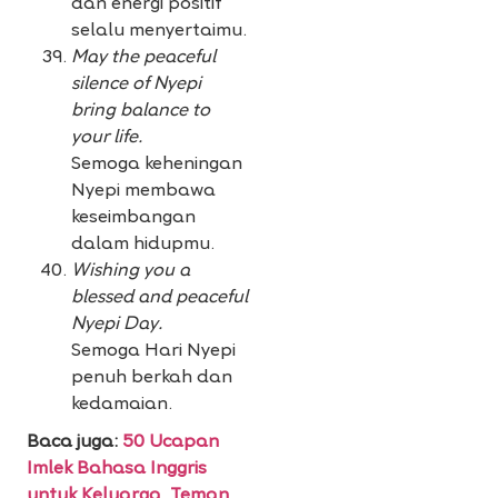
dan energi positif
selalu menyertaimu.
May the peaceful
silence of Nyepi
bring balance to
your life.
Semoga keheningan
Nyepi membawa
keseimbangan
dalam hidupmu.
Wishing you a
blessed and peaceful
Nyepi Day.
Semoga Hari Nyepi
penuh berkah dan
kedamaian.
Baca juga:
50 Ucapan
Imlek Bahasa Inggris
untuk Keluarga, Teman,