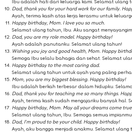
Ibu adalah hati dari keluarga kami. Selamat ulang 
Dad, thank you for your hard work for our family. Hap
Ayah, terima kasih atas kerja kerasmu untuk keluar
Happy birthday, Mom. I love you so much.
Selamat ulang tahun, Ibu. Aku sangat menyayangim
Dad, you are my role model. Happy birthday!
Ayah adalah panutanku. Selamat ulang tahun!
Wishing you joy and good health, Mom. Happy birthd
Semoga Ibu selalu bahagia dan sehat. Selamat ula
Happy birthday to the most caring dad.
Selamat ulang tahun untuk ayah yang paling perha
Mom, you are my biggest blessing. Happy birthday!
Ibu adalah berkah terbesar dalam hidupku. Selama
Dad, thank you for teaching me so many things. Happ
Ayah, terima kasih sudah mengajariku banyak hal. 
Happy birthday, Mom. May all your dreams come true
Selamat ulang tahun, Ibu. Semoga semua impianmu 
Dad, I’m proud to be your child. Happy birthday!
Ayah, aku bangga menjadi anakmu. Selamat ulang 