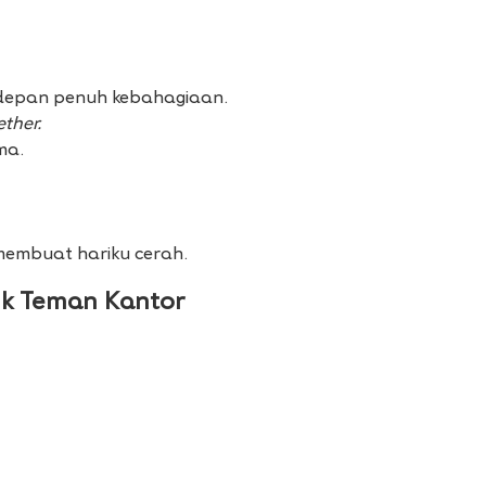
depan penuh kebahagiaan.
ther.
ma.
membuat hariku cerah.
k Teman Kantor