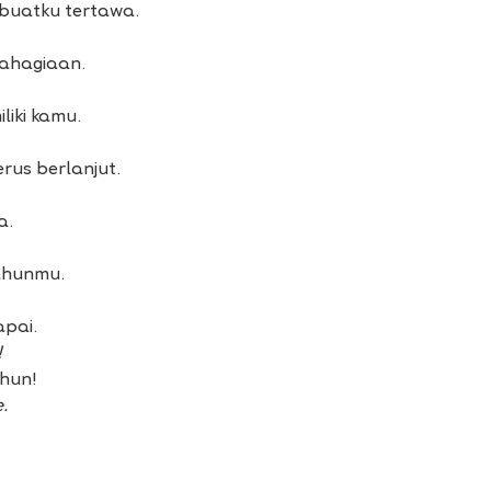
buatku tertawa.
ahagiaan.
iki kamu.
rus berlanjut.
a.
tahunmu.
pai.
!
ahun!
.