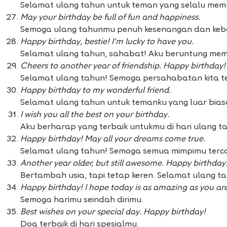
Selamat ulang tahun untuk teman yang selalu mem
May your birthday be full of fun and happiness.
Semoga ulang tahunmu penuh kesenangan dan keb
Happy birthday, bestie! I’m lucky to have you.
Selamat ulang tahun, sahabat! Aku beruntung memil
Cheers to another year of friendship. Happy birthday!
Selamat ulang tahun! Semoga persahabatan kita te
Happy birthday to my wonderful friend.
Selamat ulang tahun untuk temanku yang luar bias
I wish you all the best on your birthday.
Aku berharap yang terbaik untukmu di hari ulang 
Happy birthday! May all your dreams come true.
Selamat ulang tahun! Semoga semua mimpimu terca
Another year older, but still awesome. Happy birthday
Bertambah usia, tapi tetap keren. Selamat ulang t
Happy birthday! I hope today is as amazing as you are
Semoga harimu seindah dirimu.
Best wishes on your special day. Happy birthday!
Doa terbaik di hari spesialmu.