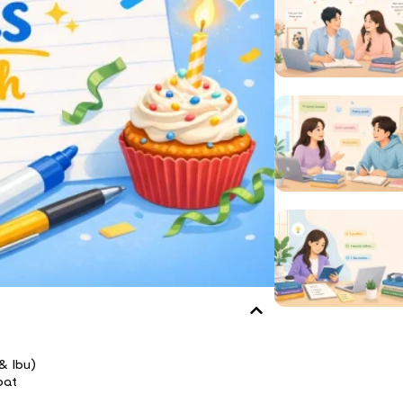
& Ibu)
bat