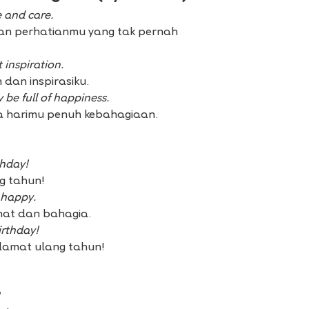
 and care.
 dan perhatianmu yang tak pernah
inspiration.
dan inspirasiku.
be full of happiness.
 harimu penuh kebahagiaan.
thday!
g tahun!
 happy.
hat dan bahagia.
rthday!
lamat ulang tahun!
.