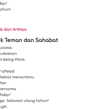
day!
tahun!
s dan Artinya
uk Teman dan Sahabat
uccess.
suksesan.
s being there.
r ahead.
 hebat menantimu.
her.
 bersama.
thday!
rga. Selamat ulang tahun!
ugh.