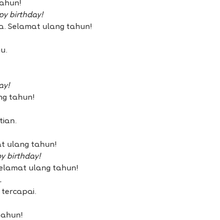
tahun!
py birthday!
ga. Selamat ulang tahun!
u.
ay!
ng tahun!
tian.
t ulang tahun!
y birthday!
Selamat ulang tahun!
.
tercapai.
tahun!