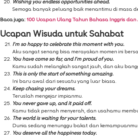
Wishing you endless opportunities ahead.
Semoga banyak peluang baik menantimu di masa d
Baca juga:
100 Ucapan Ulang Tahun Bahasa Inggris dan 
Ucapan Wisuda untuk Sahabat
I’m so happy to celebrate this moment with you.
Aku sangat senang bisa merayakan momen ini ber
You have come so far, and I’m proud of you.
Kamu sudah melangkah sangat jauh, dan aku ban
This is only the start of something amazing.
Ini baru awal dari sesuatu yang luar biasa.
Keep chasing your dreams.
Teruslah mengejar impianmu.
You never gave up, and it paid off.
Kamu tidak pernah menyerah, dan usahamu membu
The world is waiting for your talents.
Dunia sedang menunggu bakat dan kemampuanmu
You deserve all the happiness today.