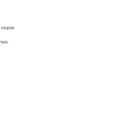
capai.
nya.