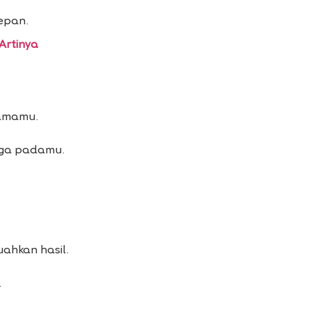
epan.
Artinya
samamu.
gga padamu.
ahkan hasil.
.