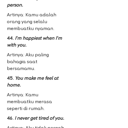
person.
Artinya: Kamu adalah
orang yang selalu
membuatku nyaman.
44.
I’m happiest when I’m
with you.
Artinya: Aku paling
bahagia saat
bersamamu.
45.
You make me feel at
home.
Artinya: Kamu
membuatku merasa
seperti di rumah.
46.
I never get tired of you.