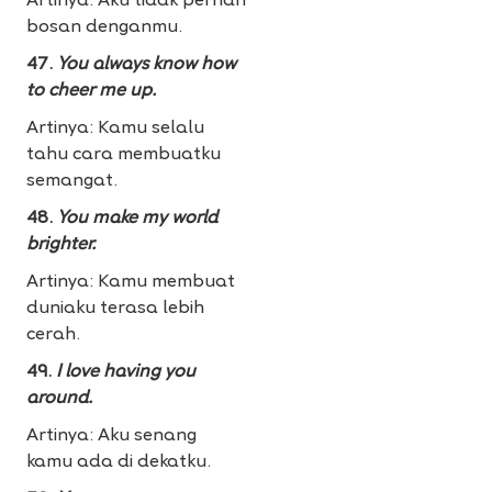
Artinya: Aku tidak pernah
bosan denganmu.
47.
You always know how
to cheer me up.
Artinya: Kamu selalu
tahu cara membuatku
semangat.
48.
You make my world
brighter.
Artinya: Kamu membuat
duniaku terasa lebih
cerah.
49.
I love having you
around.
Artinya: Aku senang
kamu ada di dekatku.