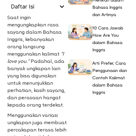
Menikah dalam
Daftar Isi
Bahasa Inggris
dan Artinya
Saat ingin
mengungkapkan rasa
10 Cara Jawab
sayang dalam Bahasa
How Are You
Inggris, kebanyakan
dalam Bahasa
orang langsung
Inggris
menggunakan kalimat
“I
love you.”
Padahal, ada
Arti Prefer, Cara
banyak ungkapan lain
Penggunaan dan
yang bisa digunakan
Contoh Kalimat
untuk menunjukkan
dalam Bahasa
perhatian, kasih sayang,
Inggris
dan perasaan hangat
kepada orang terdekat.
Menggunakan variasi
ungkapan juga membuat
percakapan terasa lebih