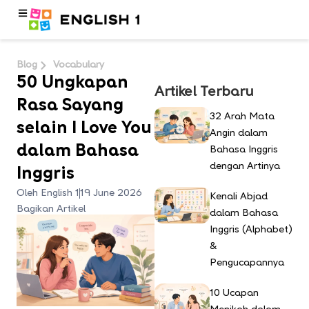
Blog
Vocabulary
50 Ungkapan
Artikel Terbaru
Rasa Sayang
32 Arah Mata
selain I Love You
Angin dalam
dalam Bahasa
Bahasa Inggris
dengan Artinya
Inggris
Oleh English 1
19 June 2026
Kenali Abjad
Bagikan Artikel
dalam Bahasa
Inggris (Alphabet)
&
Pengucapannya
10 Ucapan