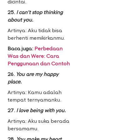
dicintai.
25.
I can’t stop thinking
about you.
Artinya: Aku tidak bisa
berhenti memikirkanmu.
Baca juga:
Perbedaan
Was dan Were: Cara
Penggunaan dan Contoh
26.
You are my happy
place.
Artinya: Kamu adalah
tempat ternyamanku.
27.
I love being with you.
Artinya: Aku suka berada
bersamamu.
28.
You make my heart