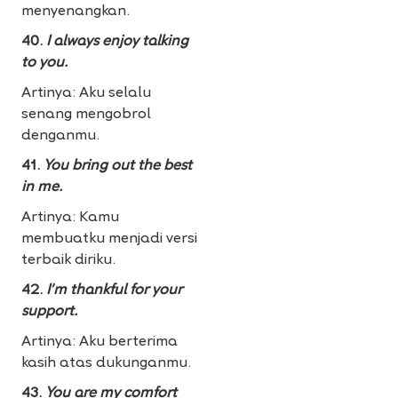
menyenangkan.
40.
I always enjoy talking
to you.
Artinya: Aku selalu
senang mengobrol
denganmu.
41.
You bring out the best
in me.
Artinya: Kamu
membuatku menjadi versi
terbaik diriku.
42.
I’m thankful for your
support.
Artinya: Aku berterima
kasih atas dukunganmu.
43.
You are my comfort