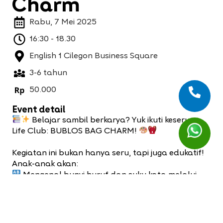
Charm
Rabu, 7 Mei 2025
16:30 - 18.30
English 1 Cilegon Business Square
3-6 tahun
50.000
Event detail
Belajar sambil berkarya? Yuk ikuti keseruan
Life Club: BUBLOS BAG CHARM!
Kegiatan ini bukan hanya seru, tapi juga edukatif!
Anak-anak akan:
Mengenal bunyi huruf dan suku kata melalui
phonics untuk menunjang kemampuan pre-literacy
dengan cara menyenangkan
Mengasah kemampuan komunikasi & sosial
bersama teman-teman baru