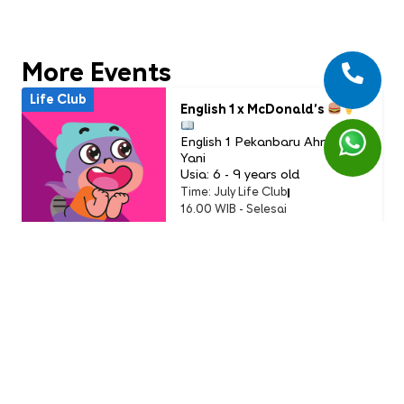
More Events
Life Club
English 1 x McDonald’s
English 1 Pekanbaru Ahmad
Yani
Usia: 6 - 9 years old
Time: July Life Club
16.00 WIB - Selesai
PAID
Life Club
LC Little Chef: Pizza Party
(Buddy Event)
English 1 AEON Tanjung Barat
Usia: 3-9 Years Old
Time: Sunday, 19 July 2026