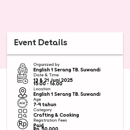
Event Details
Organized by
English 1 Serang TB. Suwandi
Date & Time
13 & 21 Juni 2025
15:00 - 16.00​
Location
English 1 Serang TB. Suwandi
Age
7-9 tahun​
Category
Crafting & Cooking
Registration Fees
Paid
Rp. 50.000