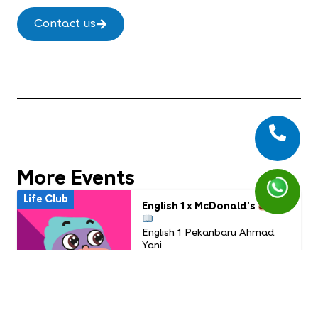
Contact us
More Events
Life Club
English 1 x McDonald’s
English 1 Pekanbaru Ahmad
Yani
Usia: 6 - 9 years old
Time: July Life Club
16.00 WIB - Selesai
PAID