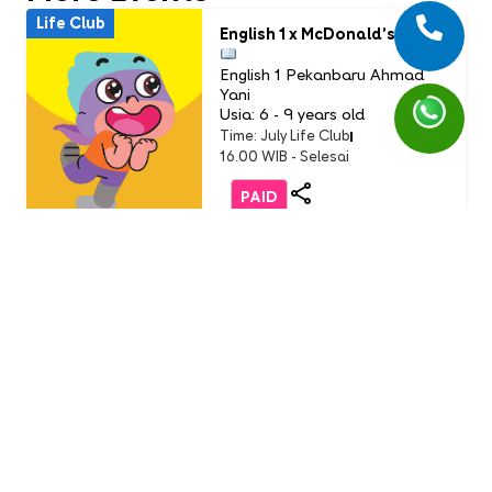
Life Club
English 1 x McDonald’s
English 1 Pekanbaru Ahmad
Yani
Usia: 6 - 9 years old
Time: July Life Club
16.00 WIB - Selesai
PAID
Life Club
LC Little Chef: Pizza Party
(Buddy Event)
English 1 AEON Tanjung Barat
Usia: 3-9 Years Old
Time: Sunday, 19 July 2026
11.00 - 12.00 WIB
FREE