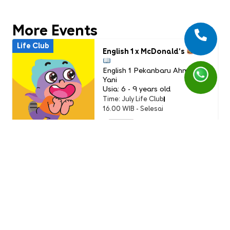
More Events
Life Club
English 1 x McDonald’s
English 1 Pekanbaru Ahmad
Yani
Usia: 6 - 9 years old
Time: July Life Club
16.00 WIB - Selesai
PAID
Life Club
LC Little Chef: Pizza Party
(Buddy Event)
English 1 AEON Tanjung Barat
Usia: 3-9 Years Old
Time: Sunday, 19 July 2026
11.00 - 12.00 WIB