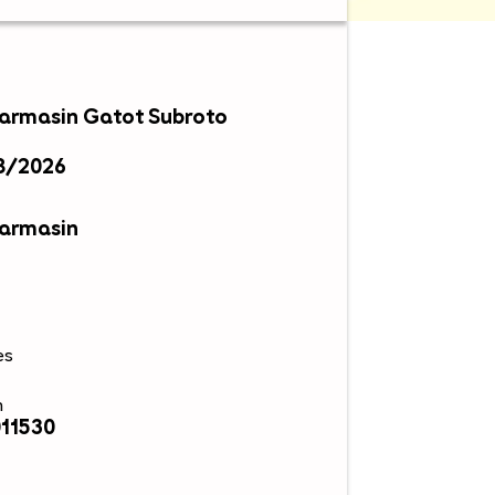
njarmasin Gatot Subroto
8/2026
jarmasin
es
n
011530