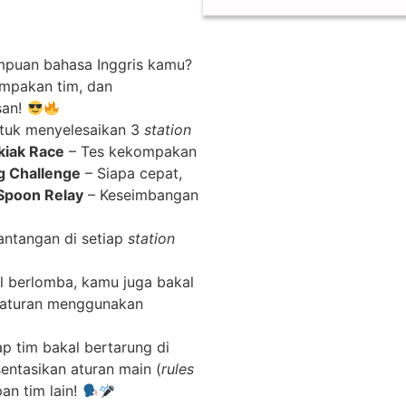
mpuan bahasa Inggris kamu?
kompakan tim, dan
san!
ntuk menyelesaikan 3
station
kiak Race
– Tes kekompakan
g Challenge
– Siapa cepat,
Spoon Relay
– Keseimbangan
antangan di setiap
station
l berlomba, kamu juga bakal
n aturan menggunakan
iap tim bakal bertarung di
entasikan aturan main (
rules
pan tim lain!