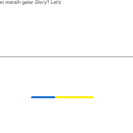
an meraih gelar
Glory
?
Let’s
Life Club
LC Little Che
(Buddy Event
Yani
English 1 AEON
Usia: 3-9 Years
Time: Sunday, 