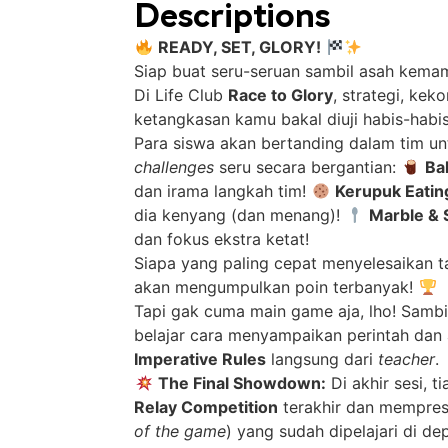
Descriptions
READY, SET, GLORY!
Siap buat seru-seruan sambil asah kema
Di Life Club
Race to Glory
, strategi, ke
ketangkasan kamu bakal diuji habis-habi
Para siswa akan bertanding dalam tim u
challenges
seru secara bergantian:
Ba
dan irama langkah tim!
Kerupuk Eatin
dia kenyang (dan menang)!
Marble & 
dan fokus ekstra ketat!
Siapa yang paling cepat menyelesaikan t
akan mengumpulkan poin terbanyak!
Tapi gak cuma main game aja, lho! Sambi
belajar cara menyampaikan perintah da
Imperative Rules
langsung dari
teacher
.
The Final Showdown:
Di akhir sesi, t
Relay Competition
terakhir dan mempres
of the game
) yang sudah dipelajari di de