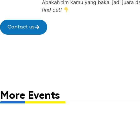
Apakah tim kamu yang bakal jadi juara d
find out!
Contact us
More Events
Life Club
English 1 x McDonald’s
English 1 Pekanbaru Ahmad 
Usia: 6 - 9 years old
Time: July Life Club
16.00 WIB - Selesai