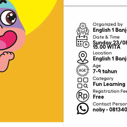
Organized by
English 1 Ba
Date & Time
Sunday,23/0
15.00 WITA
Location
English 1 Ban
Age
7-9 tahun
Category
Fun Learning
Registration Fe
Free
Contact Perso
noby - 08134