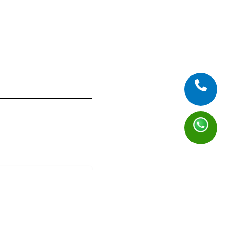
f: Pizza Party
)
 Tanjung Barat
 Old
19 July 2026