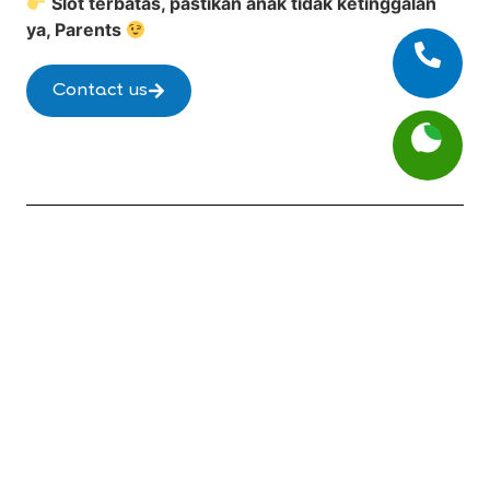
Slot terbatas, pastikan anak tidak ketinggalan
ya, Parents
Contact us
More Events
Life Club
English 1 x McDonald’s
English 1 Pekanbaru Ahmad
Yani
Usia: 6 - 9 years old
Time: July Life Club