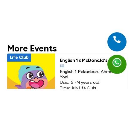
More Events
Life Club
English 1 x McDonald’s
English 1 Pekanbaru Ahmad
Yani
Usia: 6 - 9 years old
Time: July Life Club
16.00 WIB - Selesai
PAID
Life Club