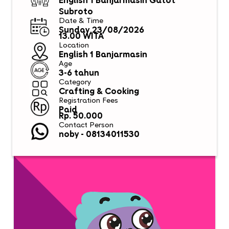
English 1 Banjarmasin Gatot
Subroto
Date & Time
Sunday,23/08/2026
13.00 WITA
Location
English 1 Banjarmasin
Age
3-6 tahun
Category
Crafting & Cooking
Registration Fees
Paid
Rp. 50.000
Contact Person
noby - 08134011530