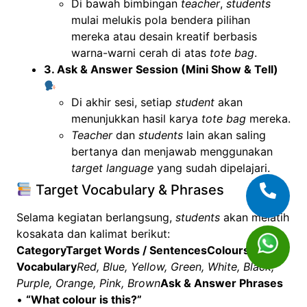
Di bawah bimbingan
teacher
,
students
mulai melukis pola bendera pilihan
mereka atau desain kreatif berbasis
warna-warni cerah di atas
tote bag
.
3. Ask & Answer Session (Mini Show & Tell)
Di akhir sesi, setiap
student
akan
menunjukkan hasil karya
tote bag
mereka.
Teacher
dan
students
lain akan saling
bertanya dan menjawab menggunakan
target language
yang sudah dipelajari.
Target Vocabulary & Phrases
Selama kegiatan berlangsung,
students
akan melatih
kosakata dan kalimat berikut:
CategoryTarget Words / SentencesColours
Vocabulary
Red, Blue, Yellow, Green, White, Black,
Purple, Orange, Pink, Brown
Ask & Answer Phrases
•
“What colour is this?”