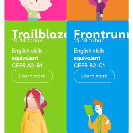
Trailblazers
Frontrunn
10-14 tahun
15-18 tahun
English skills
English skills
equivalent
equivalent
CEFR A2-B1
CEFR B2-C1
Learn more
Learn more