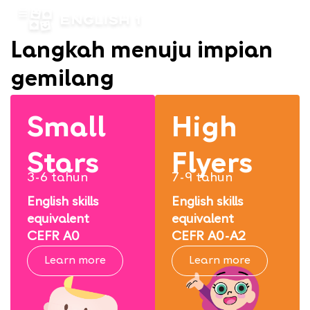
Langkah menuju impian
gemilang
Small
High
Stars
Flyers
3-6 tahun
7-9 tahun
English skills
English skills
equivalent
equivalent
CEFR A0
CEFR A0-A2
Learn more
Learn more