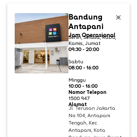
Bandung
Antapani
Jam Operasional
Senin, Selasa, Rabu,
Kamis, Jumat
09:30 - 20:00
Sabtu
08:00 - 16:00
Minggu
10:00 - 16:00
Nomor Telepon
1500 947
Alamat
Jl. Terusan Jakarta
No.104, Antapani
Tengah, Kec.
Antapani, Kota