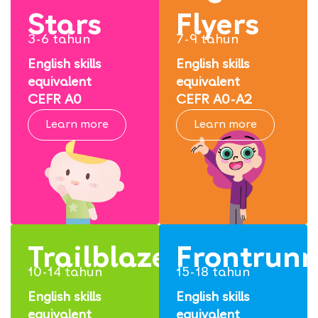
Stars
Flyers
3-6 tahun
7-9 tahun
English skills
English skills
equivalent
equivalent
CEFR A0
CEFR A0-A2
Learn more
Learn more
Trailblazers
Frontrunn
10-14 tahun
15-18 tahun
English skills
English skills
equivalent
equivalent