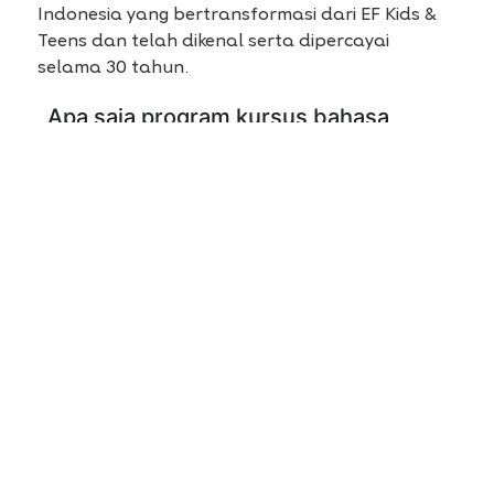
Indonesia yang bertransformasi dari EF Kids &
Teens dan telah dikenal serta dipercayai
selama 30 tahun.
Apa saja program kursus bahasa
Inggris di English 1 Bandung
Mekarwangi?
Bagaimana metode pembelajaran
kursus bahasa Inggris English 1
Bandung Mekarwangi?
Berapa jumlah siswa dalam satu kelas?
Apakah tersedia uji coba kelas gratis
di English 1 Bandung Mekarwangi?
Berapa biaya kursus bahasa Inggris di
English 1 Bandung Mekarwangi?