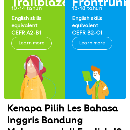
Trailblazers
Frontrunn
10-14 tahun
15-18 tahun
English skills
English skills
equivalent
equivalent
CEFR A2-B1
CEFR B2-C1
Learn more
Learn more
Kenapa Pilih Les Bahasa
Inggris Bandung