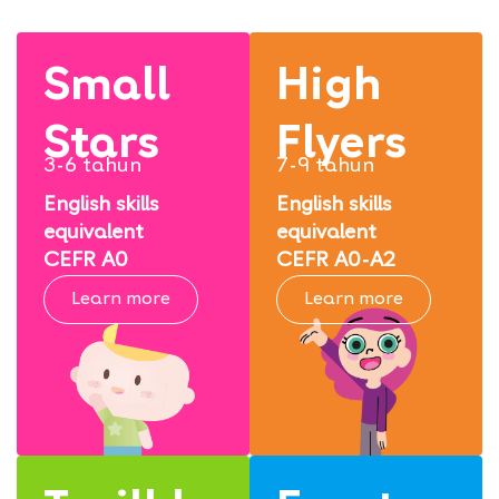
Small
High
Stars
Flyers
3-6 tahun
7-9 tahun
English skills
English skills
equivalent
equivalent
CEFR A0
CEFR A0-A2
Learn more
Learn more