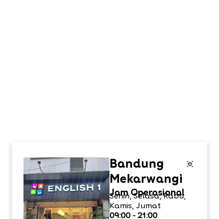
Bandung
Mekarwangi
Jam Operasional
Senin, Selasa, Rabu,
Kamis, Jumat
09:00 - 21:00