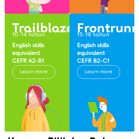
Trailblazers
Frontrunn
10-14 tahun
15-18 tahun
English skills
English skills
equivalent
equivalent
CEFR A2-B1
CEFR B2-C1
Learn more
Learn more