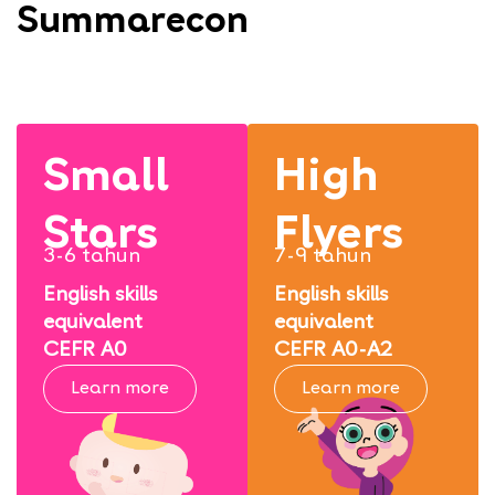
Summarecon
Small
High
Stars
Flyers
3-6 tahun
7-9 tahun
English skills
English skills
equivalent
equivalent
CEFR A0
CEFR A0-A2
Learn more
Learn more