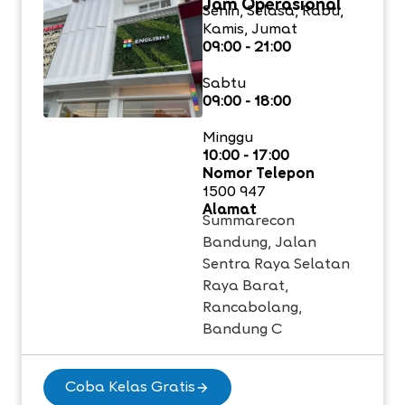
Jam Operasional
Senin, Selasa, Rabu,
Kamis, Jumat
09:00 - 21:00
Sabtu
09:00 - 18:00
Minggu
10:00 - 17:00
Nomor Telepon
1500 947
Alamat
Summarecon
Bandung, Jalan
Sentra Raya Selatan
Raya Barat,
Rancabolang,
Bandung C
Coba Kelas Gratis