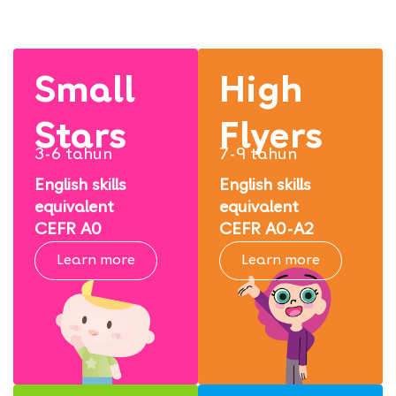
Small
High
Stars
Flyers
3-6 tahun
7-9 tahun
English skills
English skills
equivalent
equivalent
CEFR A0
CEFR A0-A2
Learn more
Learn more