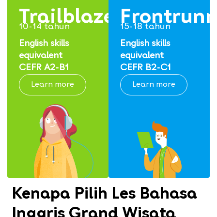
Trailblazers
Frontrunn
10-14 tahun
15-18 tahun
English skills
English skills
equivalent
equivalent
CEFR A2-B1
CEFR B2-C1
Learn more
Learn more
Kenapa Pilih Les Bahasa
Inggris Grand Wisata