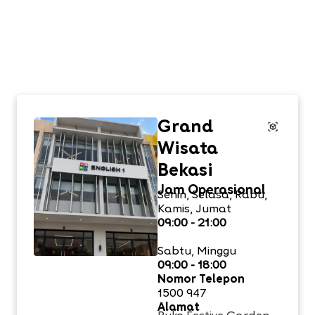
Grand
Wisata
Bekasi
Jam Operasional
Senin, Selasa, Rabu,
Kamis, Jumat
09:00 - 21:00
Sabtu, Minggu
09:00 - 18:00
Nomor Telepon
1500 947
Alamat