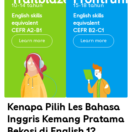
Trailblazers
Frontrunn
10-14 tahun
15-18 tahun
English skills
English skills
equivalent
equivalent
CEFR A2-B1
CEFR B2-C1
Learn more
Learn more
Kenapa Pilih Les Bahasa
Inggris Kemang Pratama
Bekasi di English 1?