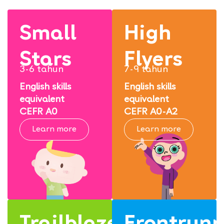
Small
High
Stars
Flyers
3-6 tahun
7-9 tahun
English skills
English skills
equivalent
equivalent
CEFR A0
CEFR A0-A2
Learn more
Learn more