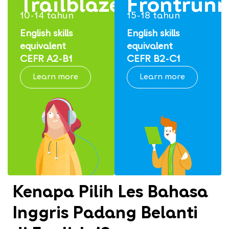
Trailblazers
Frontrunn
10-14 tahun
15-18 tahun
English skills
English skills
equivalent
equivalent
CEFR A2-B1
CEFR B2-C1
Learn more
Learn more
Kenapa Pilih Les Bahasa
Inggris Padang Belanti