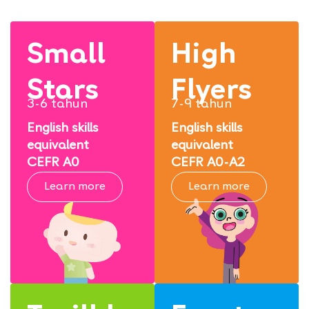
Small
High
Stars
Flyers
3-6 tahun
7-9 tahun
English skills
English skills
equivalent
equivalent
CEFR A0
CEFR A0-A2
Learn more
Learn more