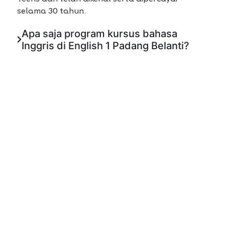
selama 30 tahun.
Apa saja program kursus bahasa
Inggris di English 1 Padang Belanti?
Bagaimana metode pembelajaran
kursus bahasa Inggris English 1
Padang Belanti?
Berapa jumlah siswa dalam satu kelas?
Apakah tersedia uji coba kelas gratis
di English 1 Padang Belanti?
Berapa biaya kursus bahasa Inggris di
English 1 Padang Belanti?
Bagaimana cara daftar kursus bahasa
Inggris di English 1 Padang Belanti?