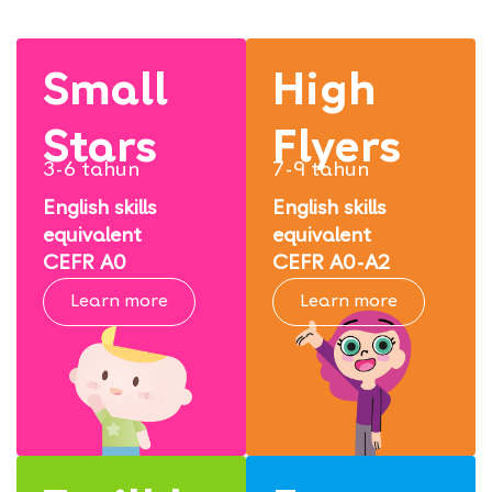
Small
High
Stars
Flyers
3-6 tahun
7-9 tahun
English skills
English skills
equivalent
equivalent
CEFR A0
CEFR A0-A2
Learn more
Learn more