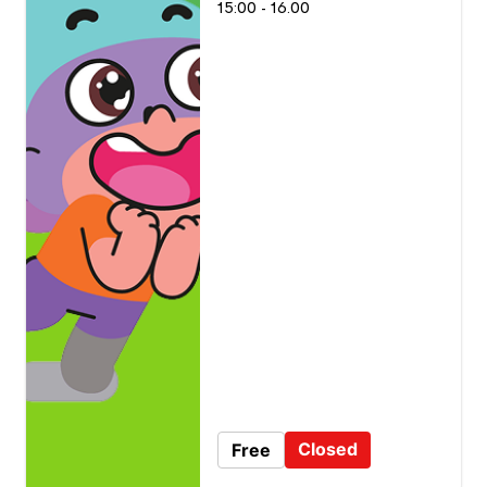
15:00 - 16.00​
Closed
Free