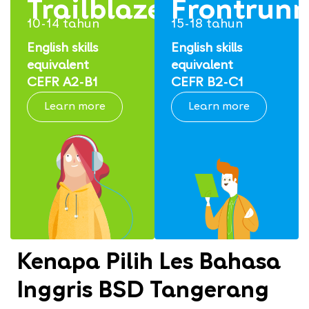
Trailblazers
Frontrunn
10-14 tahun
15-18 tahun
English skills
English skills
equivalent
equivalent
CEFR A2-B1
CEFR B2-C1
Learn more
Learn more
Kenapa Pilih Les Bahasa
Inggris BSD Tangerang