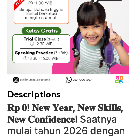
Descriptions
𝐑𝐩 𝟎! 𝐍𝐞𝐰 𝐘𝐞𝐚𝐫, 𝐍𝐞𝐰 𝐒𝐤𝐢𝐥𝐥𝐬,
𝐍𝐞𝐰 𝐂𝐨𝐧𝐟𝐢𝐝𝐞𝐧𝐜𝐞!
Saatnya
mulai tahun 2026 dengan